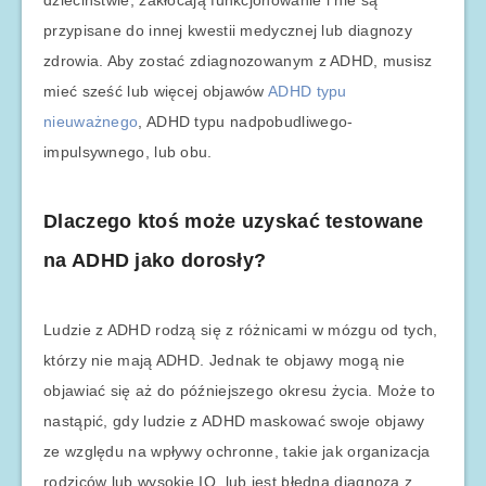
dzieciństwie, zakłócają funkcjonowanie i nie są
przypisane do innej kwestii medycznej lub diagnozy
zdrowia. Aby zostać zdiagnozowanym z ADHD, musisz
mieć sześć lub więcej objawów
ADHD typu
nieuważnego
, ADHD typu nadpobudliwego-
impulsywnego, lub obu.
Dlaczego ktoś może uzyskać testowane
na ADHD jako dorosły?
Ludzie z ADHD rodzą się z różnicami w mózgu od tych,
którzy nie mają ADHD. Jednak te objawy mogą nie
objawiać się aż do późniejszego okresu życia. Może to
nastąpić, gdy ludzie z ADHD maskować swoje objawy
ze względu na wpływy ochronne, takie jak organizacja
rodziców lub wysokie IQ, lub jest błędna diagnoza z