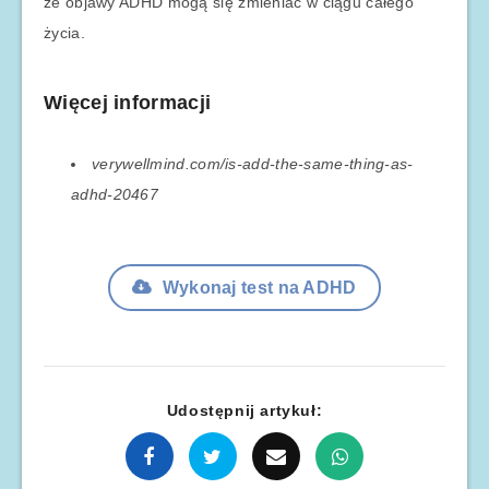
że objawy ADHD mogą się zmieniać w ciągu całego
życia.
Więcej informacji
verywellmind.com/is-add-the-same-thing-as-
adhd-20467
Wykonaj test na ADHD
Udostępnij artykuł: