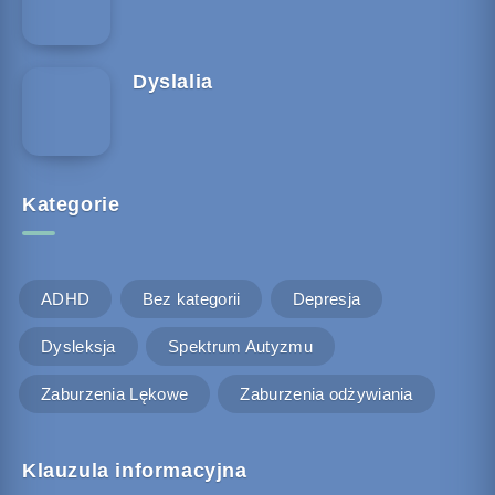
Dyslalia
Kategorie
ADHD
Bez kategorii
Depresja
Dysleksja
Spektrum Autyzmu
Zaburzenia Lękowe
Zaburzenia odżywiania
Klauzula informacyjna