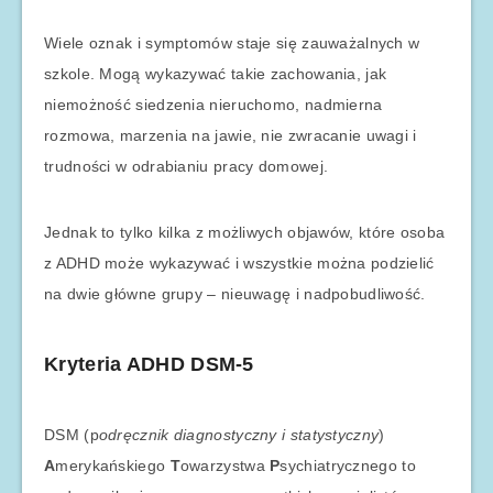
Wiele oznak i symptomów staje się zauważalnych w
szkole. Mogą wykazywać takie zachowania, jak
niemożność siedzenia nieruchomo, nadmierna
rozmowa, marzenia na jawie, nie zwracanie uwagi i
trudności w odrabianiu pracy domowej.
Jednak to tylko kilka z możliwych objawów, które osoba
z ADHD może wykazywać i wszystkie można podzielić
na dwie główne grupy – nieuwagę i nadpobudliwość.
Kryteria ADHD DSM-5
DSM (p
odręcznik diagnostyczny i statystyczny
)
A
merykańskiego
T
owarzystwa
P
sychiatrycznego to