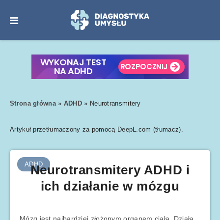
Strona główna
»
ADHD
»
Neurotransmitery
Artykuł przetłumaczony za pomocą DeepL.com (tłumacz).
ADHD
Neurotransmitery ADHD i
ich działanie w mózgu
Mózg jest najbardziej złożonym organem ciała. Działa