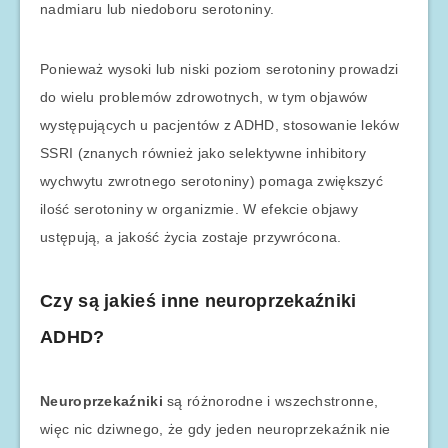
nadmiaru lub niedoboru serotoniny.
Ponieważ wysoki lub niski poziom serotoniny prowadzi
do wielu problemów zdrowotnych, w tym objawów
występujących u pacjentów z ADHD, stosowanie leków
SSRI (znanych również jako selektywne inhibitory
wychwytu zwrotnego serotoniny) pomaga zwiększyć
ilość serotoniny w organizmie. W efekcie objawy
ustępują, a jakość życia zostaje przywrócona.
Czy są jakieś inne neuroprzekaźniki
ADHD?
Neuroprzekaźniki
są różnorodne i wszechstronne,
więc nic dziwnego, że gdy jeden neuroprzekaźnik nie