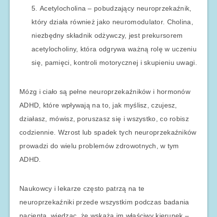
Acetylocholina – pobudzający neuroprzekaźnik,
który działa również jako neuromodulator. Cholina,
niezbędny składnik odżywczy, jest prekursorem
acetylocholiny, która odgrywa ważną rolę w uczeniu
się, pamięci, kontroli motorycznej i skupieniu uwagi.
Mózg i ciało są pełne neuroprzekaźników i hormonów
ADHD, które wpływają na to, jak myślisz, czujesz,
działasz, mówisz, poruszasz się i wszystko, co robisz
codziennie. Wzrost lub spadek tych neuroprzekaźników
prowadzi do wielu problemów zdrowotnych, w tym
ADHD.
Naukowcy i lekarze często patrzą na te
neuroprzekaźniki przede wszystkim podczas badania
pacjenta, wiedząc, że wskażą im właściwy kierunek –