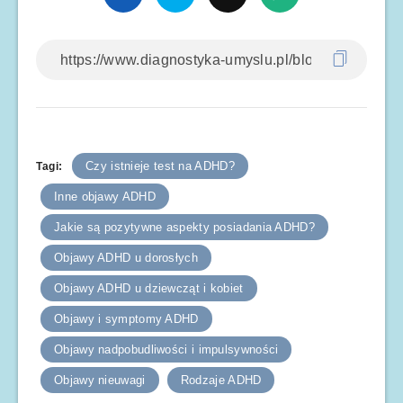
Czy istnieje test na ADHD?
Tagi:
Inne objawy ADHD
Jakie są pozytywne aspekty posiadania ADHD?
Objawy ADHD u dorosłych
Objawy ADHD u dziewcząt i kobiet
Objawy i symptomy ADHD
Objawy nadpobudliwości i impulsywności
Objawy nieuwagi
Rodzaje ADHD