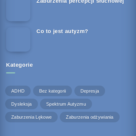
Zaburzenia percepcji słuchowej
Co to jest autyzm?
Kategorie
ADHD
Bez kategorii
Depresja
Dysleksja
Spektrum Autyzmu
Zaburzenia Lękowe
Zaburzenia odżywiania