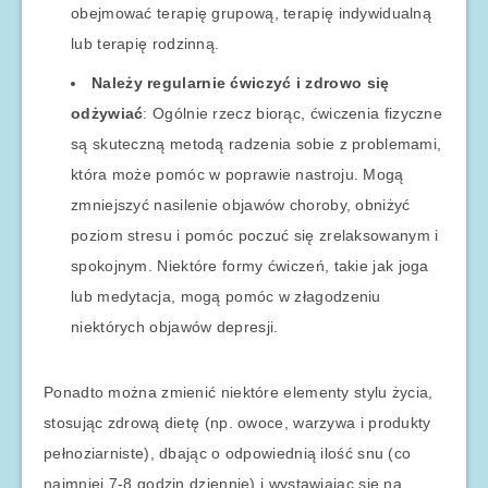
obejmować terapię grupową, terapię indywidualną
lub terapię rodzinną.
Należy regularnie ćwiczyć i zdrowo się
odżywiać
: Ogólnie rzecz biorąc, ćwiczenia fizyczne
są skuteczną metodą radzenia sobie z problemami,
która może pomóc w poprawie nastroju. Mogą
zmniejszyć nasilenie objawów choroby, obniżyć
poziom stresu i pomóc poczuć się zrelaksowanym i
spokojnym. Niektóre formy ćwiczeń, takie jak joga
lub medytacja, mogą pomóc w złagodzeniu
niektórych objawów depresji.
Ponadto można zmienić niektóre elementy stylu życia,
stosując zdrową dietę (np. owoce, warzywa i produkty
pełnoziarniste), dbając o odpowiednią ilość snu (co
najmniej 7-8 godzin dziennie) i wystawiając się na