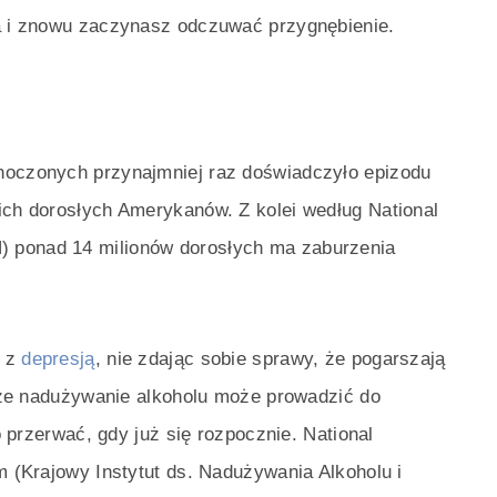
ka i znowu zaczynasz odczuwać przygnębienie.
noczonych przynajmniej raz doświadczyło epizodu
ich dorosłych Amerykanów. Z kolei według National
 ponad 14 milionów dorosłych ma zaburzenia
e z
depresją
, nie zdając sobie sprawy, że pogarszają
o, że nadużywanie alkoholu może prowadzić do
no przerwać, gdy już się rozpocznie. National
m (Krajowy Instytut ds. Nadużywania Alkoholu i