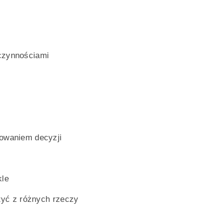
czynnościami
mowaniem decyzji
kle
szyć z różnych rzeczy