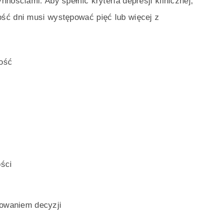
nościami. Aby spełnić kryteria depresji klinicznej,
ść dni musi występować pięć lub więcej z
ość
ści
mowaniem decyzji