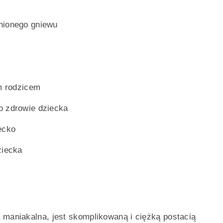
nionego gniewu
ym rodzicem
o zdrowie dziecka
ecko
ziecka
 maniakalna, jest skomplikowaną i ciężką postacią