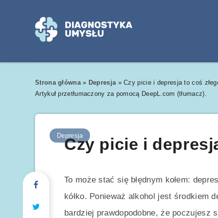
Strona główna
»
Depresja
»
Czy picie i depresja to coś złe
Artykuł przetłumaczony za pomocą DeepL.com (tłumacz).
Depresja
Czy picie i depresj
To może stać się błędnym kołem: depresja
kółko. Ponieważ alkohol jest środkiem d
bardziej prawdopodobne, że poczujesz s