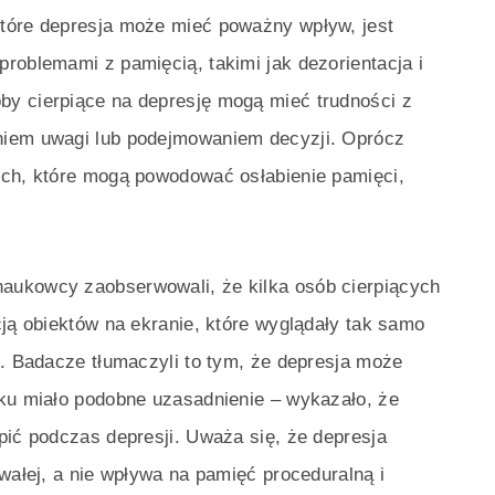
tóre depresja może mieć poważny wpływ, jest
roblemami z pamięcią, takimi jak dezorientacja i
y cierpiące na depresję mogą mieć trudności z
niem uwagi lub podejmowaniem decyzji. Oprócz
ych, które mogą powodować osłabienie pamięci,
aukowcy zaobserwowali, że kilka osób cierpiących
cją obiektów na ekranie, które wyglądały tak samo
j. Badacze tłumaczyli to tym, że depresja może
oku miało podobne uzasadnienie – wykazało, że
pić podczas depresji. Uważa się, że depresja
rwałej, a nie wpływa na pamięć proceduralną i