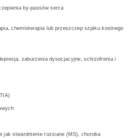
czepienia by-passów serca
apia, chemioterapia lub przeszczep szpiku kostnego
epresja, zaburzenia dysocjacyjne, schizofrenia i
TIA)
kowych
e jak stwardnienie rozsiane (MS), choroba