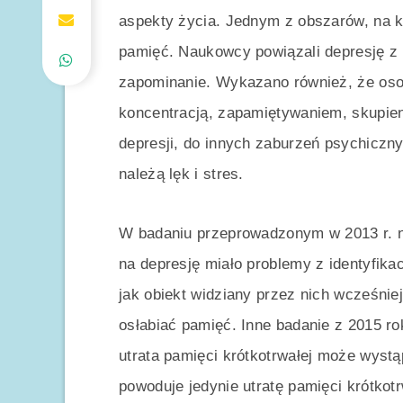
aspekty życia. Jednym z obszarów, na k
pamięć. Naukowcy powiązali depresję z p
zapominanie. Wykazano również, że osob
koncentracją, zapamiętywaniem, skupie
depresji, do innych zaburzeń psychiczn
należą lęk i stres.
W badaniu przeprowadzonym w 2013 r. n
na depresję miało problemy z identyfika
jak obiekt widziany przez nich wcześnie
osłabiać pamięć. Inne badanie z 2015 r
utrata pamięci krótkotrwałej może wystą
powoduje jedynie utratę pamięci krótkot