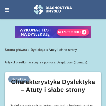
Strona główna
»
Dysleksja
»
Atuty i słabe strony
Artykuł przetłumaczony za pomocą DeepL.com (tłumacz).
Dysleksja
Charakterystyka Dyslektyka
– Atuty i słabe strony
Dysleksja najczęściej kojarzona jest z trudnościami w