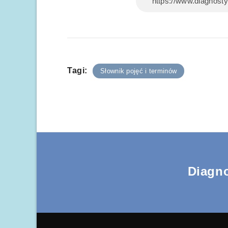
Tagi:
Słownik pojęć i terminów
Diagn