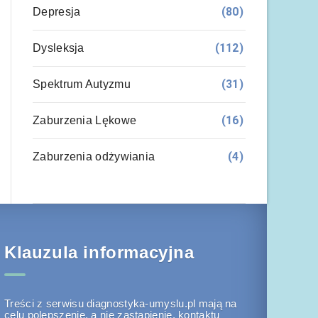
(80)
Depresja
(112)
Dysleksja
(31)
Spektrum Autyzmu
(16)
Zaburzenia Lękowe
(4)
Zaburzenia odżywiania
Klauzula informacyjna
Treści z serwisu diagnostyka-umyslu.pl mają na
celu polepszenie, a nie zastąpienie, kontaktu