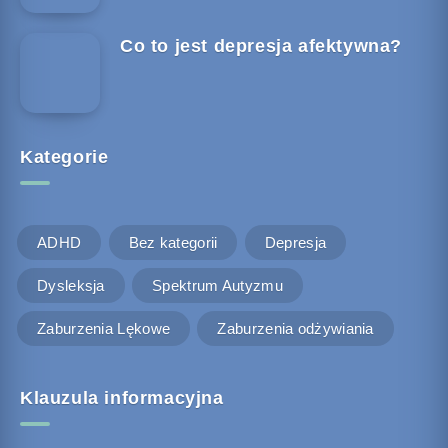
Co to jest depresja afektywna?
Kategorie
ADHD
Bez kategorii
Depresja
Dysleksja
Spektrum Autyzmu
Zaburzenia Lękowe
Zaburzenia odżywiania
Klauzula informacyjna