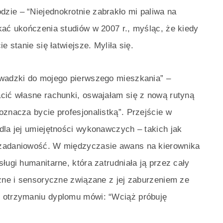
zie – “Niejednokrotnie zabrakło mi paliwa na
kać ukończenia studiów w 2007 r., myśląc, że kiedy
e stanie się łatwiejsze. Myliła się.
owadzki do mojego pierwszego mieszkania” –
acić własne rachunki, oswajałam się z nową rutyną
oznacza bycie profesjonalistką”. Przejście w
dla jej umiejętności wykonawczych – takich jak
ozadaniowość. W międzyczasie awans na kierownika
ługi humanitarne, która zatrudniała ją przez cały
czne i sensoryczne związane z jej zaburzeniem ze
o otrzymaniu dyplomu mówi: “Wciąż próbuję