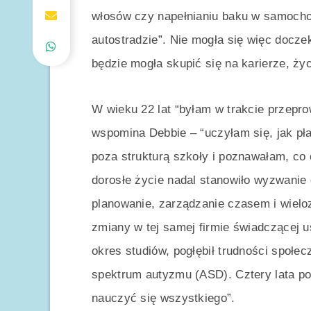
włosów czy napełnianiu baku w samochod
autostradzie”. Nie mogła się więc docze
będzie mogła skupić się na karierze, życi
W wieku 22 lat “byłam w trakcie przepr
wspomina Debbie – “uczyłam się, jak pł
poza strukturą szkoły i poznawałam, co 
dorosłe życie nadal stanowiło wyzwanie 
planowanie, zarządzanie czasem i wiel
zmiany w tej samej firmie świadczącej us
okres studiów, pogłębił trudności społe
spektrum autyzmu (ASD). Cztery lata p
nauczyć się wszystkiego”.