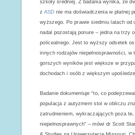
szkoły średniej. Z badania wynika, że 
z
ASD
nie ma doświadczenia w płatnej p
wyższego. Po prawie siedmiu latach od u
nadal pozostają ponure – jedna na trzy 
policealnego. Jest to wyższy odsetek o
innych rodzajów niepełnosprawności, w
gorszych wyników jest większe w przyp
dochodach i osób z większym upośledze
Badanie dokumentuje “to, co podejrzew
populacja z autyzmem stoi w obliczu z
zatrudnieniem, wykraczających poza te, 
niepełnosprawnych” – mówi dr Scott Standi
& Studies na Uniwersytecie Missouri. Ch