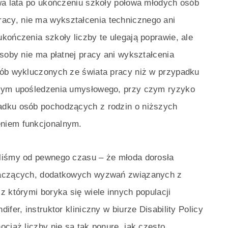
dwa lata po ukończeniu szkoły połowa młodych osób
racy, nie ma wykształcenia technicznego ani
kończenia szkoły liczby te ulegają poprawie, ale
osoby nie ma płatnej pracy ani wykształcenia
sób wykluczonych ze świata pracy niż w przypadku
 tym upośledzenia umysłowego, przy czym ryzyko
adku osób pochodzących z rodzin o niższych
niem funkcjonalnym.
aliśmy od pewnego czasu – że młoda dorosła
naczących, dodatkowych wyzwań związanych z
z którymi boryka się wiele innych populacji
fer, instruktor kliniczny w biurze Disability Policy
ociaż liczby nie są tak ponure, jak często