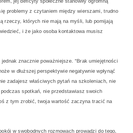
rem, jej deficyty społeczne stanowiły ogromną
się problemy z czytaniem między wierszami, trudno
ą rzeczy, których nie mają na myśli, lub pomijają
wiedzieć, i że jako osoba kontaktowa musisz
 jednak znacznie poważniejsze. “Brak umiejętności
oże w dłuższej perspektywie negatywnie wpłynąć
nie zadajesz właściwych pytań na szkoleniach, nie
a podczas spotkań, nie przedstawiasz swoich
ś z tym zrobić, twoja wartość zaczyna tracić na
iepokój w swobodnych rozmowach prowadzi do tego,