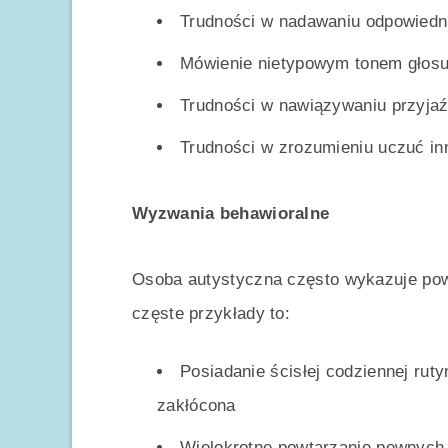
Trudności w nadawaniu odpowiedni
Mówienie nietypowym tonem głos
Trudności w nawiązywaniu przyjaźn
Trudności w zrozumieniu uczuć in
Wyzwania behawioralne
Osoba autystyczna często wykazuje powt
częste przykłady to:
Posiadanie ścisłej codziennej ruty
zakłócona
Wielokrotne powtarzanie pewnych 