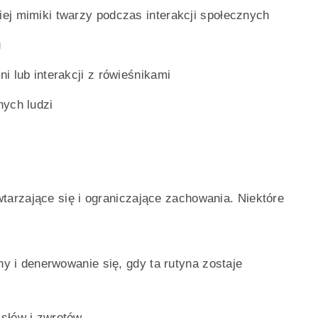
ej mimiki twarzy podczas interakcji społecznych
u
i lub interakcji z rówieśnikami
nych ludzi
arzające się i ograniczające zachowania. Niektóre
ny i denerwowanie się, gdy ta rutyna zostaje
słów i zwrotów