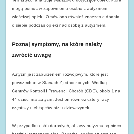
Ten artykuł analizuje wskazówki dotyczące opieki, które
mogą pomóc w zapewnieniu osobie z autyzmem
właściwej opieki. Omówiono również znaczenie dbania
o siebie podczas opieki nad osobą z autyzmem.
Poznaj symptomy, na które należy
zwrócić uwagę
Autyzm jest zaburzeniem rozwojowym, które jest
powszechne w Stanach Zjednoczonych. Według
Centrów Kontroli i Prewencji Chorób (CDC), około 1 na
44 dzieci ma autyzm. Jest on również cztery razy
częstszy u chłopców niż u dziewczynek.
W przypadku osób dorosłych, objawy autyzmu są nieco