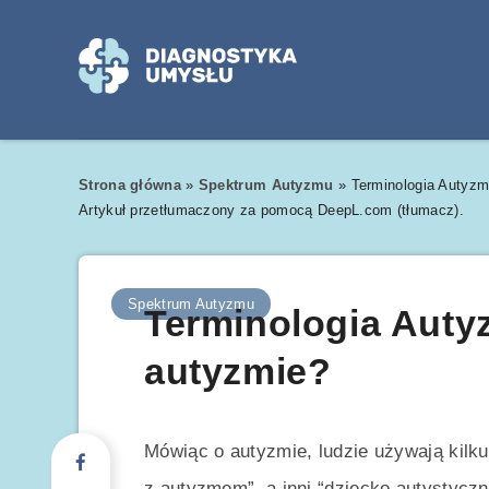
Strona główna
»
Spektrum Autyzmu
»
Terminologia Autyz
Artykuł przetłumaczony za pomocą DeepL.com (tłumacz).
Spektrum Autyzmu
Terminologia Auty
autyzmie?
Mówiąc o autyzmie, ludzie używają kilk
z autyzmem”, a inni “dziecko autystyczn