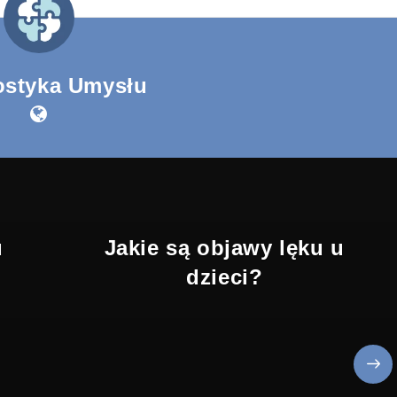
ostyka Umysłu
u
Jakie są objawy lęku u
dzieci?