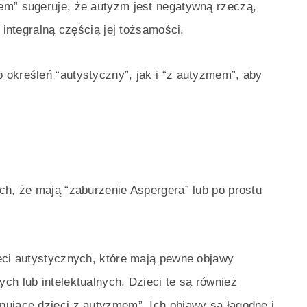
em” sugeruje, że autyzm jest negatywną rzeczą,
 integralną częścią jej tożsamości.
 określeń “autystyczny”, jak i “z autyzmem”, aby
ch, że mają “zaburzenie Aspergera” lub po prostu
ieci autystycznych, które mają pewne objawy
ch lub intelektualnych. Dzieci te są również
nujące dzieci z autyzmem”. Ich objawy są łagodne i