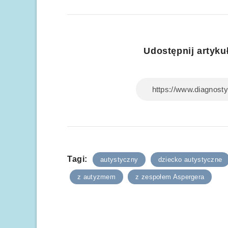
Udostępnij artykuł
Tagi:
autystyczny
dziecko autystyczne
z autyzmem
z zespołem Aspergera