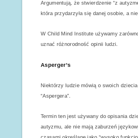
Argumentują, że stwierdzenie “z autyzm
która przydarzyła się danej osobie, a nie
W Child Mind Institute używamy zarówno
uznać różnorodność opinii ludzi.
Asperger’s
Niektórzy ludzie mówią o swoich dziecia
“Aspergera”.
Termin ten jest używany do opisania dz
autyzmu, ale nie mają zaburzeń językowy
czasami określane jako “wysoko funkcjo