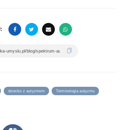
:
dziecko z autyzmem
Terminologia autyzmu