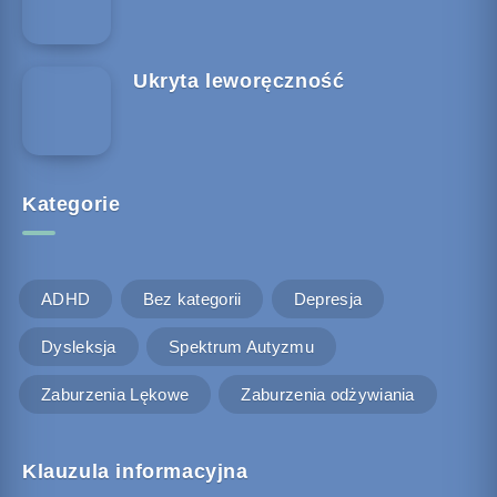
Ukryta leworęczność
Kategorie
ADHD
Bez kategorii
Depresja
Dysleksja
Spektrum Autyzmu
Zaburzenia Lękowe
Zaburzenia odżywiania
Klauzula informacyjna