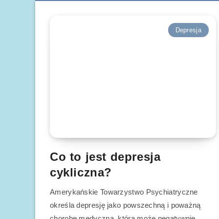
Depresja
Co to jest depresja
cykliczna?
Amerykańskie Towarzystwo Psychiatryczne
określa depresję jako powszechną i poważną
chorobę medyczną, która może negatywnie