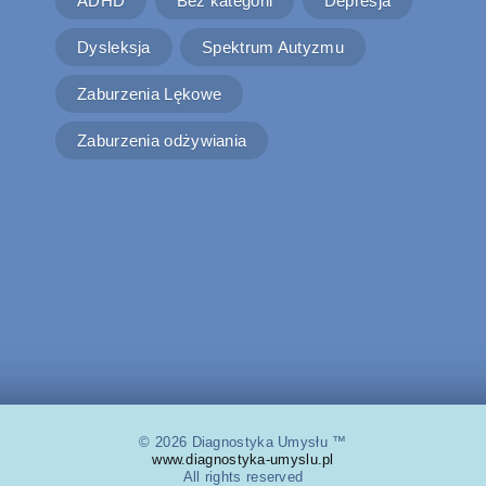
ADHD
Bez kategorii
Depresja
Dysleksja
Spektrum Autyzmu
Zaburzenia Lękowe
Zaburzenia odżywiania
© 2026 Diagnostyka Umysłu ™
www.diagnostyka-umyslu.pl
All rights reserved