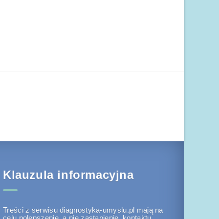
Klauzula informacyjna
Treści z serwisu diagnostyka-umyslu.pl mają na
celu polepszenie, a nie zastąpienie, kontaktu