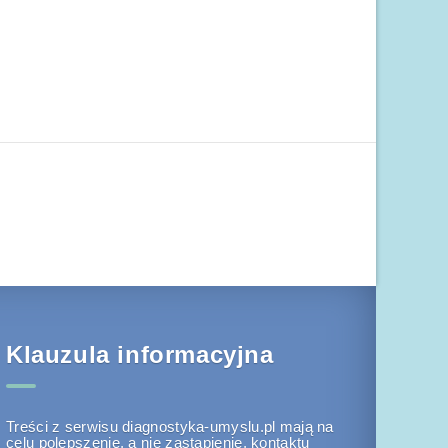
Klauzula informacyjna
Treści z serwisu diagnostyka-umyslu.pl mają na
celu polepszenie, a nie zastąpienie, kontaktu