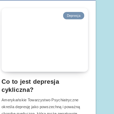
Depresja
Co to jest depresja
cykliczna?
Amerykańskie Towarzystwo Psychiatryczne
określa depresję jako powszechną i poważną
chorobę medyczną, która może negatywnie