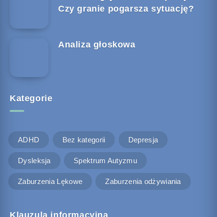
Czy granie pogarsza sytuację?
Analiza głoskowa
Kategorie
ADHD
Bez kategorii
Depresja
Dysleksja
Spektrum Autyzmu
Zaburzenia Lękowe
Zaburzenia odżywiania
Klauzula informacyjna