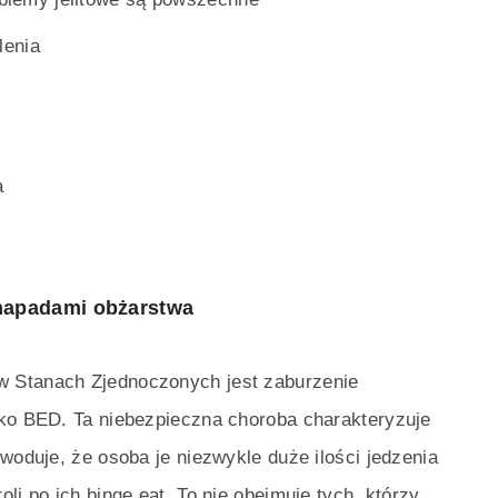
lenia
a
e
 napadami obżarstwa
 Stanach Zjednoczonych jest zaburzenie
ako BED. Ta niebezpieczna choroba charakteryzuje
woduje, że osoba je niezwykle duże ilości jedzenia
li po ich binge eat. To nie obejmuje tych, którzy