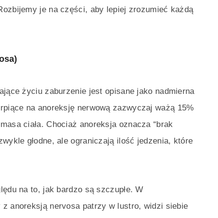
Rozbijemy je na części, aby lepiej zrozumieć każdą
osa)
ające życiu zaburzenie jest opisane jako nadmierna
ierpiące na anoreksję nerwową zazwyczaj ważą 15%
 masa ciała. Chociaż anoreksja oznacza “brak
wykle głodne, ale ograniczają ilość jedzenia, które
lędu na to, jak bardzo są szczupłe. W
z anoreksją nervosa patrzy w lustro, widzi siebie