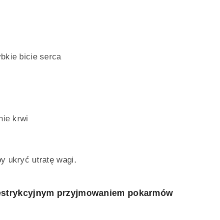
e
bkie bicie serca
nie krwi
y ukryć utratę wagi.
restrykcyjnym przyjmowaniem pokarmów