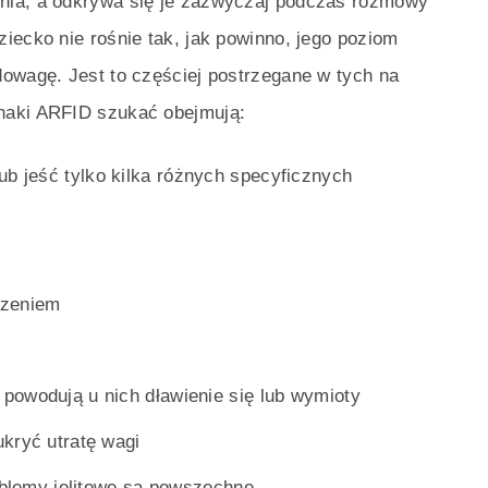
nia, a odkrywa się je zazwyczaj podczas rozmowy
iecko nie rośnie tak, jak powinno, jego poziom
dowagę. Jest to częściej postrzegane w tych na
naki ARFID szukać obejmują:
 jeść tylko kilka różnych specyficznych
dzeniem
powodują u nich dławienie się lub wymioty
kryć utratę wagi
roblemy jelitowe są powszechne