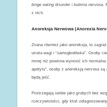
binge eating disorder
i
bulimia nervosa
. 
z nich.
Anoreksja Nerwowa (Anorexia Nerv
Znana również jako anoreksja, to zagraż
utrata wagi i “samogłodówka”. Osoby c
mniej niż powinna wynosić ich normalna
apetytu”, osoby z anoreksją nervosa są z
będą jeść.
Postrzegają siebie jako grubych bez wzg
rzeczywistości, gdy ktoś zdiagnozowany 