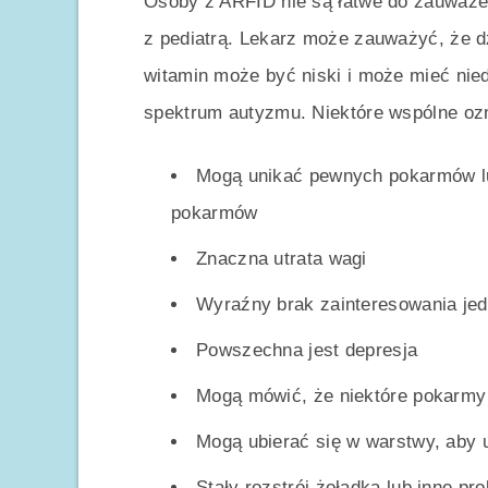
Osoby z ARFID nie są łatwe do zauważe
z pediatrą. Lekarz może zauważyć, że dz
witamin może być niski i może mieć nie
spektrum autyzmu. Niektóre wspólne oz
Mogą unikać pewnych pokarmów lub
pokarmów
Znaczna utrata wagi
Wyraźny brak zainteresowania je
Powszechna jest depresja
Mogą mówić, że niektóre pokarmy 
Mogą ubierać się w warstwy, aby u
Stały rozstrój żołądka lub inne p