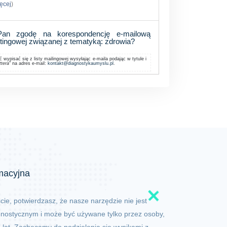
ięcej
)
an zgodę na korespondencję e-mailową
etingowej związanej z tematyką: zdrowia?
wypisać się z listy mailingowej wysyłając e-maila podając w tytule i
ttera
" na adres e-mail:
kontakt@diagnostykaumyslu.pl
.
rmacyjna
ście, potwierdzasz, że nasze narzędzie nie jest
nostycznym i może być używane tylko przez osoby,