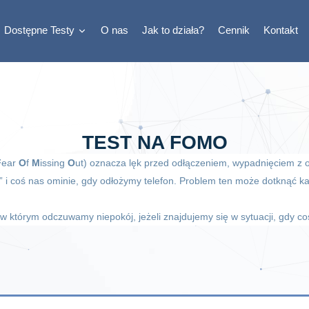
Dostępne Testy
O nas
Jak to działa?
Cennik
Kontakt
TEST NA FOMO
F
ear
O
f
M
issing
O
ut) oznacza lęk przed odłączeniem, wypadnięciem z 
” i coś nas ominie, gdy odłożymy telefon. Problem ten może dotknąć ka
w którym odczuwamy niepokój, jeżeli znajdujemy się w sytuacji, gdy c