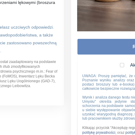
urzeniami lękowymi (broszura
ielasz uczciwych odpowiedzi.
rawdopodobieństwa, a także
ście zastosowano powszechną
.
został zaadaptowany na podstawie
Ak
h i/lub zmodyfikowanych
zdrowia psychicznego m.in.: Fear of
UWAGA: Proszę pamiętać, że n
le (FoMOS), Inwentarz Lęku Becka
Poznanie wyniku analizy oraz
riusz Lęku Uogólnionego (GAD-7),
postaci broszury lub e-booka
cznego Leibowitza.
całkowicie bezpieczne rozwiąza
Wynik i analiza danego testu ni
Umysłu" określa jedynie s
schorzenia na podstawie samodz
u siebie występowanie objawów
uzyskać wiarygodną diagnozę, s
lub pracownikiem służby zdrowi
Klikając przycisk "Akceptuję re
politykę prywatności
, oraz
polit