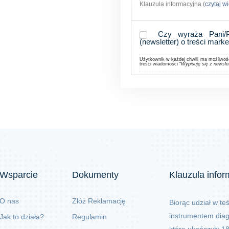
Klauzula informacyjna (
czytaj w
Czy wyraża Pani/P
(newsletter) o treści mark
Użytkownik w każdej chwili ma możliwość 
treści wiadomości "
Wypisuję się z newsle
Wsparcie
Dokumenty
Klauzula info
O nas
Złóż Reklamację
Biorąc udział w te
instrumentem diag
Jak to działa?
Regulamin