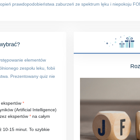
stopień prawdopodobieństwa zaburzeń ze spektrum lęku i niepokoju FO
 wybrać?
ystępowanie elementów
Roz
nionego zespołu leku, fobii
stwa. Prezentowany quiz nie
h ekspertów
*
ków (Artificial Intelligence)
rzez ekspertów
*
na całym
ż 10-15 minut. To szybkie