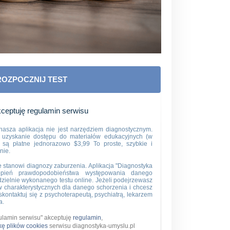
ROZPOCZNIJ TEST
ceptuję regulamin serwisu
asza aplikacja nie jest narzędziem diagnostycznym.
 uzyskanie dostępu do materiałów edukacyjnych (w
) są płatne jednorazowo $3,99 To proste, szybkie i
nie.
e stanowi diagnozy zaburzenia. Aplikacja "Diagnostyka
topień prawdopodobieństwa występowania danego
ielnie wykonanego testu online. Jeżeli podejrzewasz
 charakterystycznych dla danego schorzenia i chcesz
kontaktuj się z psychoterapeutą, psychiatrą, lekarzem
a.
gulamin serwisu" akceptuję
regulamin
,
ykę plików cookies
serwisu diagnostyka-umyslu.pl