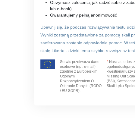
Otrzymasz zalecenia, jak radzić sobie z zab
lub e-book)
Gwarantujemy pełną anonimowość
Upewnij się, że podczas rozwiązywania testu udz
Wyniki zostaną przedstawione za pomocą skali p
zaoferowana zostanie odpowiednia pomoc. W te
skalę Likerta - dzięki temu szybko rozwiążesz test
Serwis przetwarza dane
*
Nasz auto-test 
osobowe (np.: e-mail)
ogólnodostępnyc
zgodnie z Europejskim
kwestionariuszy 
Ogólnym
Missing Out Sca
Rozporządzeniem O
(BAI), Kwestiona
Ochronie Danych (RODO
Skali Lęku Społe
/ EU GDPR).