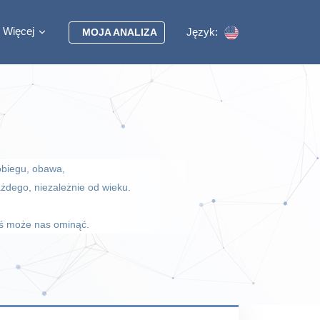
Więcej
Język:
MOJA ANALIZA
obiegu, obawa,
żdego, niezależnie od wieku.
oś może nas ominąć.