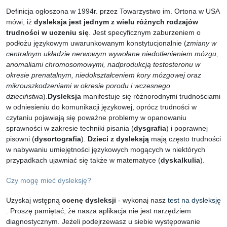
Definicja ogłoszona w 1994r. przez Towarzystwo im. Ortona w USA
mówi, iż
dysleksja jest jednym z wielu różnych rodzajów
trudności w uczeniu się
. Jest specyficznym zaburzeniem o
podłożu językowym uwarunkowanym konstytucjonalnie (
zmiany w
centralnym układzie nerwowym wywołane niedotlenieniem mózgu,
anomaliami chromosomowymi, nadprodukcją testosteronu w
okresie prenatalnym, niedokształceniem kory mózgowej oraz
mikrouszkodzeniami w okresie porodu i wczesnego
dzieciństwa
).
Dysleksja
manifestuje się różnorodnymi trudnościami
w odniesieniu do komunikacji językowej, oprócz trudności w
czytaniu pojawiają się poważne problemy w opanowaniu
sprawności w zakresie techniki pisania (
dysgrafia
) i poprawnej
pisowni (
dysortografia
).
Dzieci z dysleksją
mają często trudności
w nabywaniu umiejętności językowych mogących w niektórych
przypadkach ujawniać się także w matematyce (
dyskalkulia
).
Czy mogę mieć dysleksję?
Uzyskaj wstępną
ocenę dysleksji
- wykonaj nasz
test na dysleksję
. Proszę pamiętać, że nasza aplikacja nie jest narzędziem
diagnostycznym. Jeżeli podejrzewasz u siebie występowanie