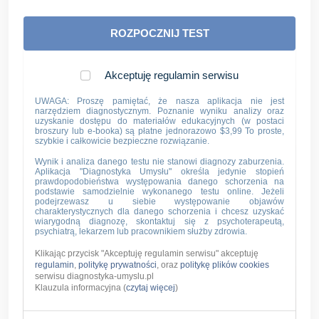
ROZPOCZNIJ TEST
Akceptuję regulamin serwisu
UWAGA: Proszę pamiętać, że nasza aplikacja nie jest
narzędziem diagnostycznym. Poznanie wyniku analizy oraz
uzyskanie dostępu do materiałów edukacyjnych (w postaci
broszury lub e-booka) są płatne jednorazowo $3,99 To proste,
szybkie i całkowicie bezpieczne rozwiązanie.
Wynik i analiza danego testu nie stanowi diagnozy zaburzenia.
Aplikacja "Diagnostyka Umysłu" określa jedynie stopień
prawdopodobieństwa występowania danego schorzenia na
podstawie samodzielnie wykonanego testu online. Jeżeli
podejrzewasz u siebie występowanie objawów
charakterystycznych dla danego schorzenia i chcesz uzyskać
wiarygodną diagnozę, skontaktuj się z psychoterapeutą,
psychiatrą, lekarzem lub pracownikiem służby zdrowia.
Klikając przycisk "Akceptuję regulamin serwisu" akceptuję
regulamin
,
politykę prywatności
, oraz
politykę plików cookies
serwisu diagnostyka-umyslu.pl
Klauzula informacyjna (
czytaj więcej
)