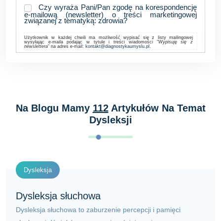
Czy wyraża Pani/Pan zgodę na korespondencję
e-mailową (newsletter) o treści marketingowej
związanej z tematyką: zdrowia?
Użytkownik w każdej chwili ma możliwość wypisać się z listy mailingowej
wysyłając e-maila podając w tytule i treści wiadomości "
Wypisuję się z
newslettera
" na adres e-mail:
kontakt@diagnostykaumyslu.pl
.
Na Blogu Mamy
112
Artykułów Na Temat
Dysleksji
Dysleksja
Dysleksja słuchowa
Dysleksja słuchowa to zaburzenie percepcji i pamięci