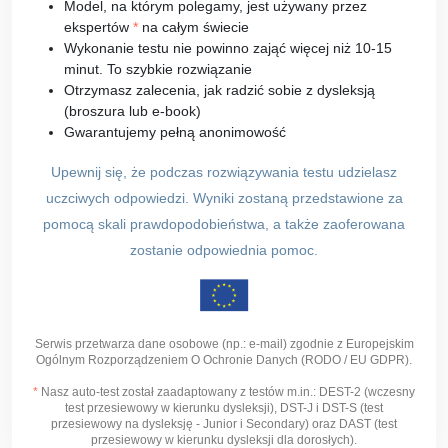
Model, na którym polegamy, jest używany przez
ekspertów
*
na całym świecie
Wykonanie testu nie powinno zająć więcej niż 10-15
minut. To szybkie rozwiązanie
Otrzymasz zalecenia, jak radzić sobie z dysleksją
(broszura lub e-book)
Gwarantujemy pełną anonimowość
Upewnij się, że podczas rozwiązywania testu udzielasz
uczciwych odpowiedzi. Wyniki zostaną przedstawione za
pomocą skali prawdopodobieństwa, a także zaoferowana
zostanie odpowiednia pomoc.
Serwis przetwarza dane osobowe (np.: e-mail) zgodnie z Europejskim
Ogólnym Rozporządzeniem O Ochronie Danych (RODO / EU GDPR).
*
Nasz auto-test został zaadaptowany z testów m.in.: DEST-2 (wczesny
test przesiewowy w kierunku dysleksji), DST-J i DST-S (test
przesiewowy na dysleksję - Junior i Secondary) oraz DAST (test
przesiewowy w kierunku dysleksji dla dorosłych).