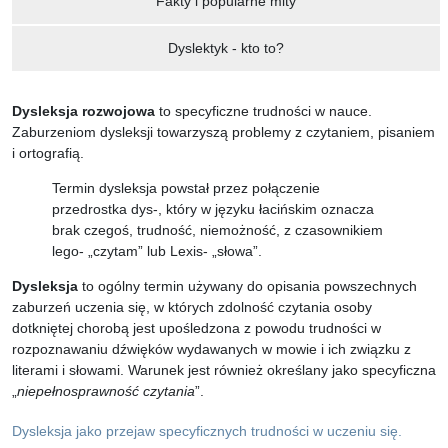
Fakty i popularne mity
Dyslektyk - kto to?
Dysleksja rozwojowa
to specyficzne trudności w nauce.
Zaburzeniom dysleksji towarzyszą problemy z czytaniem, pisaniem
i ortografią.
Termin dysleksja powstał przez połączenie
przedrostka dys-, który w języku łacińskim oznacza
brak czegoś, trudność, niemożność, z czasownikiem
lego- „czytam” lub Lexis- „słowa”.
Dysleksja
to ogólny termin używany do opisania powszechnych
zaburzeń uczenia się, w których zdolność czytania osoby
dotkniętej chorobą jest upośledzona z powodu trudności w
rozpoznawaniu dźwięków wydawanych w mowie i ich związku z
literami i słowami. Warunek jest również określany jako specyficzna
„
niepełnosprawność czytania
”.
Dysleksja jako przejaw specyficznych trudności w uczeniu się.