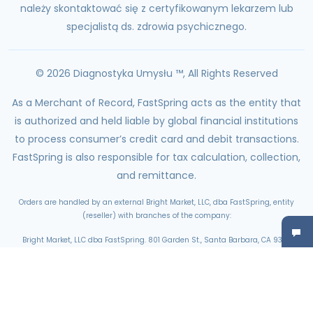
należy skontaktować się z certyfikowanym lekarzem lub
specjalistą ds. zdrowia psychicznego.
© 2026 Diagnostyka Umysłu ™, All Rights Reserved
As a Merchant of Record, FastSpring acts as the entity that
is authorized and held liable by global financial institutions
to process consumer’s credit card and debit transactions.
FastSpring is also responsible for tax calculation, collection,
and remittance.
Orders are handled by an external Bright Market, LLC, dba FastSpring, entity
(reseller) with branches of the company:
Bright Market, LLC dba FastSpring. 801 Garden St., Santa Barbara, CA 93101
Bright Market LLC dba FastSpring Limited. 2 Minton Place, Victoria Road, Bicester,
England, OX26 6QB
FastSpring B.V. Strawinskylaan 3101 Tenant B.V. 1077 ZX Amsterdam, Netherlands
SalesRight Technologies ULC d.b.a FastSpring, c/o Volta Labs, Unit 100, 1505
Barrington Street. Halifax, Nova Scotia, B3J 3K5, Canada