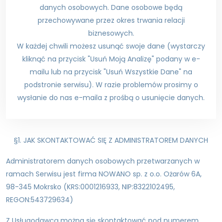
danych osobowych. Dane osobowe będą
przechowywane przez okres trwania relacji
biznesowych.
W każdej chwili możesz usunąć swoje dane (wystarczy
kliknąć na przycisk "Usuń Moją Analizę" podany w e-
mailu lub na przycisk "Usuń Wszystkie Dane" na
podstronie serwisu). W razie problemów prosimy o
wysłanie do nas e-maila z prośbą o usunięcie danych.
§1. JAK SKONTAKTOWAĆ SIĘ Z ADMINISTRATOREM DANYCH
Administratorem danych osobowych przetwarzanych w
ramach Serwisu jest firma NOWANO sp. z o.o. Ożarów 6A,
98-345 Mokrsko (KRS:0001216933, NIP:8322102495,
REGON:543729634)
Z Usługodawcą można się skontaktować pod numerem