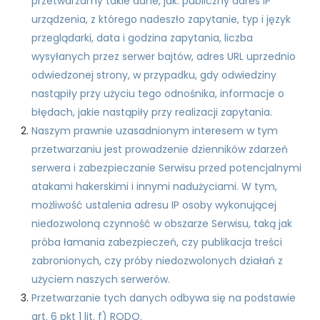
przetwarzamy takie dane, jak: publiczny adres IP
urządzenia, z którego nadeszło zapytanie, typ i język
przeglądarki, data i godzina zapytania, liczba
wysyłanych przez serwer bajtów, adres URL uprzednio
odwiedzonej strony, w przypadku, gdy odwiedziny
nastąpiły przy użyciu tego odnośnika, informacje o
błędach, jakie nastąpiły przy realizacji zapytania.
Naszym prawnie uzasadnionym interesem w tym
przetwarzaniu jest prowadzenie dzienników zdarzeń
serwera i zabezpieczanie Serwisu przed potencjalnymi
atakami hakerskimi i innymi nadużyciami. W tym,
możliwość ustalenia adresu IP osoby wykonującej
niedozwoloną czynność w obszarze Serwisu, taką jak
próba łamania zabezpieczeń, czy publikacja treści
zabronionych, czy próby niedozwolonych działań z
użyciem naszych serwerów.
Przetwarzanie tych danych odbywa się na podstawie
art. 6 pkt 1 lit. f) RODO.